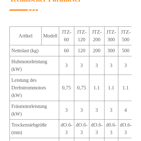
JTZ-
JTZ-
JTZ-
JTZ-
JTZ-
Artikel
Modell
60
120
200
300
500
Nettolast (kg)
60
120
200
300
500
Hubmotorleistung
3
3
3
3
3
(kW)
Leistung des
Drehstrommotors
0,75
0,75
1.1
1.1
1.1
(kW)
Fräsmotorleistung
3
3
3
3
4
(kW)
Trockensiebgröße
dO.6-
dO.6-
dO.6-
d0.6-
dO.6-
(mm)
3
3
3
3
3