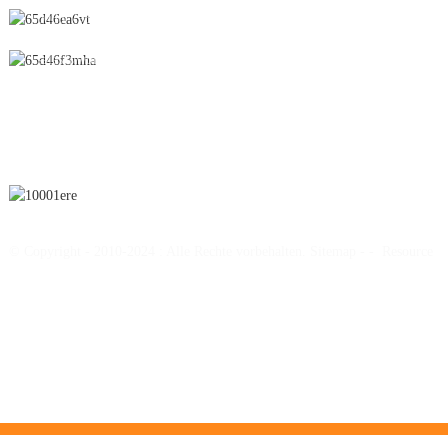
0086-795-2196639
sales@wonsen.cn
ABONNIEREN
© Copyright - 2010-2024 : Alle Rechte vorbehalten.
Sitemap
-
-
Resource