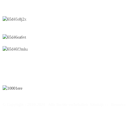
KONTAKTIEREN SIE UNS
Chunfeng-Straße 28, Wirtschaftsentwicklungszone, Stadt Yichun,
Provinz Jiangxi, China
0086-795-2196639
sales@wonsen.cn
ABONNIEREN
© Copyright - 2010-2024 : Alle Rechte vorbehalten.
Sitemap
-
-
Resource